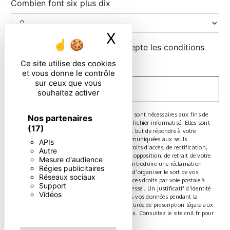
Combien font six plus dix
X
Masquer le ban
En cochant cette case, j'accepte les conditions
particulières ci-dessous **
Ce site utilise des cookies
et vous donne le contrôle
sur ceux que vous
ENVOYER
souhaitez activer
** Les données personnelles communiquées sont nécessaires aux fins de
Nos partenaires
vous contacter et sont enregistrées dans un fichier informatisé. Elles sont
(17)
destinées à et ses sous-traitants dans le seul but de répondre à votre
message. Les données collectées seront communiquées aux seuls
APIs
destinataires suivants: . Vous disposez de droits d’accès, de rectification,
Autre
d’effacement, de portabilité, de limitation, d’opposition, de retrait de votre
Mesure d'audience
consentement à tout moment et du droit d’introduire une réclamation
Régies publicitaires
auprès d’une autorité de contrôle, ainsi que d’organiser le sort de vos
Réseaux sociaux
données post-mortem. Vous pouvez exercer ces droits par voie postale à
Support
l'adresse ou par courrier électronique à l'adresse . Un justificatif d'identité
Vidéos
pourra vous être demandé. Nous conservons vos données pendant la
période de prise de contact puis pendant la durée de prescription légale aux
fins probatoires et de gestion des contentieux. Consultez le site cnil.fr pour
plus d’informations sur vos droits.