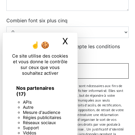
Combien font six plus cinq
X
Masquer le ban
En cochant cette case, j'accepte les conditions
particulières ci-dessous **
Ce site utilise des cookies
et vous donne le contrôle
sur ceux que vous
ENVOYER
souhaitez activer
** Les données personnelles communiquées sont nécessaires aux fins de
Nos partenaires
vous contacter et sont enregistrées dans un fichier informatisé. Elles sont
(17)
destinées à et ses sous-traitants dans le seul but de répondre à votre
message. Les données collectées seront communiquées aux seuls
APIs
destinataires suivants: . Vous disposez de droits d’accès, de rectification,
Autre
d’effacement, de portabilité, de limitation, d’opposition, de retrait de votre
Mesure d'audience
consentement à tout moment et du droit d’introduire une réclamation
Régies publicitaires
auprès d’une autorité de contrôle, ainsi que d’organiser le sort de vos
Réseaux sociaux
données post-mortem. Vous pouvez exercer ces droits par voie postale à
Support
l'adresse ou par courrier électronique à l'adresse . Un justificatif d'identité
Vidéos
pourra vous être demandé. Nous conservons vos données pendant la