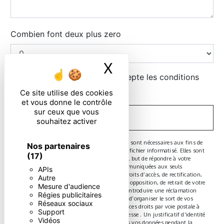
Combien font deux plus zero
X
Masquer le ban
En cochant cette case, j'accepte les conditions
particulières ci-dessous **
Ce site utilise des cookies
et vous donne le contrôle
sur ceux que vous
ENVOYER
souhaitez activer
** Les données personnelles communiquées sont nécessaires aux fins de
Nos partenaires
vous contacter et sont enregistrées dans un fichier informatisé. Elles sont
(17)
destinées à et ses sous-traitants dans le seul but de répondre à votre
message. Les données collectées seront communiquées aux seuls
APIs
destinataires suivants: . Vous disposez de droits d’accès, de rectification,
Autre
d’effacement, de portabilité, de limitation, d’opposition, de retrait de votre
Mesure d'audience
consentement à tout moment et du droit d’introduire une réclamation
Régies publicitaires
auprès d’une autorité de contrôle, ainsi que d’organiser le sort de vos
Réseaux sociaux
données post-mortem. Vous pouvez exercer ces droits par voie postale à
Support
l'adresse ou par courrier électronique à l'adresse . Un justificatif d'identité
Vidéos
pourra vous être demandé. Nous conservons vos données pendant la