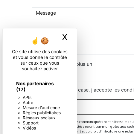
X
Masquer le ban
Ce site utilise des cookies
et vous donne le contrôle
sur ceux que vous
Combien font sept plus un
souhaitez activer
Nos partenaires
(17)
En cochant cette case, j'accepte les condi
APIs
Autre
Mesure d'audience
Régies publicitaires
Réseaux sociaux
** Les données personnelles communiquées sont nécessaires aux fi
Support
message. Les données collectées seront communiquées aux seuls des
Vidéos
consentement à tout moment et du droit d’introduire une réclama