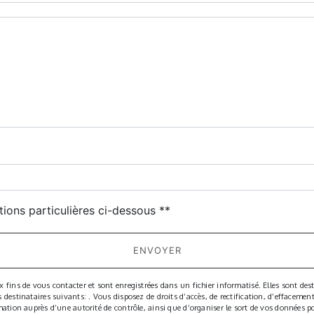
deau des cookies
tions particulières ci-dessous **
ENVOYER
ns de vous contacter et sont enregistrées dans un fichier informatisé. Elles sont desti
tinataires suivants: . Vous disposez de droits d’accès, de rectification, d’effacement, d
tion auprès d’une autorité de contrôle, ainsi que d’organiser le sort de vos données p