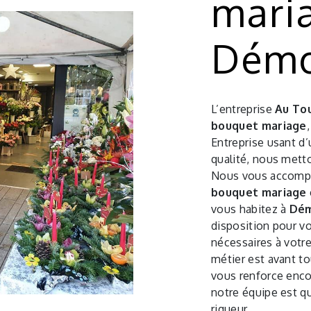
mari
Démo
L’entreprise
Au To
bouquet mariage
Entreprise usant d’
qualité, nous metto
Nous vous accompa
bouquet mariage
vous habitez à
Dém
disposition pour v
nécessaires à votr
métier est avant to
vous renforce encor
notre équipe est qu
rigueur.