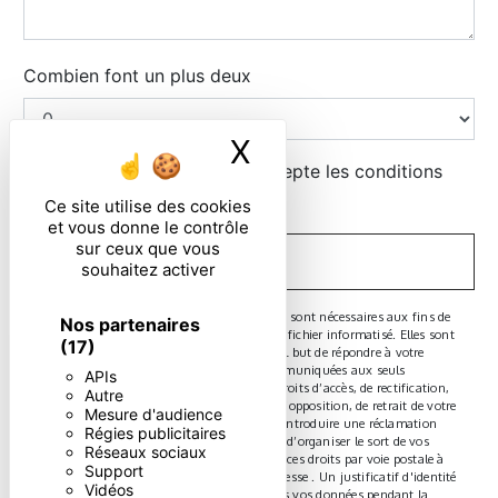
Combien font un plus deux
X
Masquer le ban
En cochant cette case, j'accepte les conditions
particulières ci-dessous **
Ce site utilise des cookies
et vous donne le contrôle
sur ceux que vous
ENVOYER
souhaitez activer
** Les données personnelles communiquées sont nécessaires aux fins de
Nos partenaires
vous contacter et sont enregistrées dans un fichier informatisé. Elles sont
(17)
destinées à et ses sous-traitants dans le seul but de répondre à votre
message. Les données collectées seront communiquées aux seuls
APIs
destinataires suivants: . Vous disposez de droits d’accès, de rectification,
Autre
d’effacement, de portabilité, de limitation, d’opposition, de retrait de votre
Mesure d'audience
consentement à tout moment et du droit d’introduire une réclamation
Régies publicitaires
auprès d’une autorité de contrôle, ainsi que d’organiser le sort de vos
Réseaux sociaux
données post-mortem. Vous pouvez exercer ces droits par voie postale à
Support
l'adresse ou par courrier électronique à l'adresse . Un justificatif d'identité
Vidéos
pourra vous être demandé. Nous conservons vos données pendant la