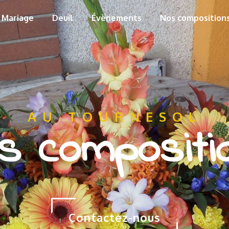
Mariage
Deuil
Évènements
Nos composition
AU TOURNESOL
s compositi
Contactez-nous